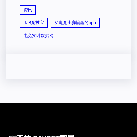
资讯
JJB竞技宝
买电竞比赛输赢的app
电竞实时数据网