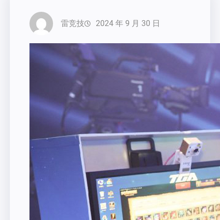
雷竞技
2024 年 9 月 30 日