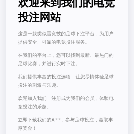
欢迎来到我们的电竞
投注网站
这是一款类似雷竞技的足球下注平台，为用户
提供安全、可靠的电竞投注服务。
在我们的平台上，您可以找到最新、最热门的
足球比赛，并进行实时下注。
我们提供丰富的投注选项，让您尽情体验足球
投注的刺激与乐趣。
欢迎加入我们，注册成为我们的会员，体验电
竞投注的乐趣。
立即下载我们的APP，参与足球投注，赢取丰
厚奖金！