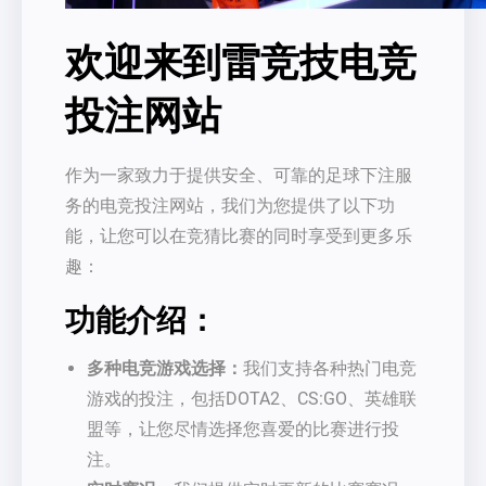
欢迎来到雷竞技电竞
投注网站
作为一家致力于提供安全、可靠的足球下注服
务的电竞投注网站，我们为您提供了以下功
能，让您可以在竞猜比赛的同时享受到更多乐
趣：
功能介绍：
多种电竞游戏选择：
我们支持各种热门电竞
游戏的投注，包括DOTA2、CS:GO、英雄联
盟等，让您尽情选择您喜爱的比赛进行投
注。