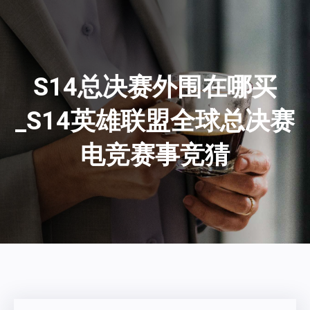
S14总决赛外围在哪买
_S14英雄联盟全球总决赛
电竞赛事竞猜