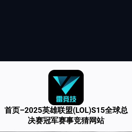
首页–2025英雄联盟(LOL)S15全球总
决赛冠军赛事竞猜网站