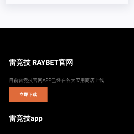
雷竞技 RAYBET官网
目前雷竞技官网APP已经在各大应用商店上线
立即下载
雷竞技app