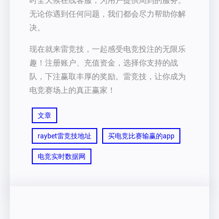
时全天候在线客服，为用户提供周到的服务。
无论你遇到任何问题，我们都会尽力帮助你解
决。
现在就来雷竞技，一起感受电竞投注的无限乐
趣！注册账户、充值资金，选择你支持的战
队，下注赢取丰厚的奖励。雷竞技，让你成为
电竞赛场上的真正赢家！
文章
raybet雷竞技地址
买电竞比赛输赢的app
电竞实时数据网