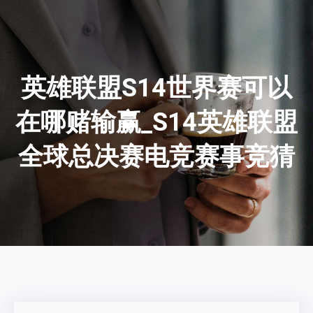
英雄联盟S14世界赛可以
在哪赌输赢_S14英雄联盟
全球总决赛电竞赛事竞猜