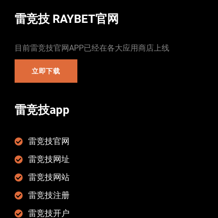
雷竞技 RAYBET官网
目前雷竞技官网APP已经在各大应用商店上线
立即下载
雷竞技app
雷竞技官网
雷竞技网址
雷竞技网站
雷竞技注册
雷竞技开户