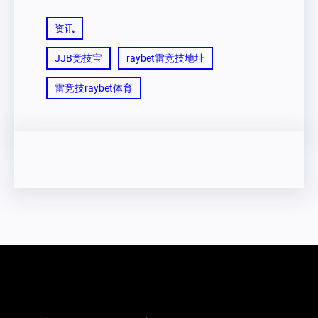
资讯
JJB竞技宝
raybet雷竞技地址
雷竞技raybet体育