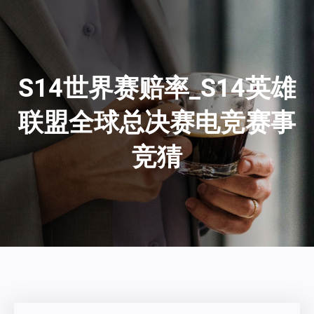
S14世界赛赔率_S14英雄
联盟全球总决赛电竞赛事
竞猜