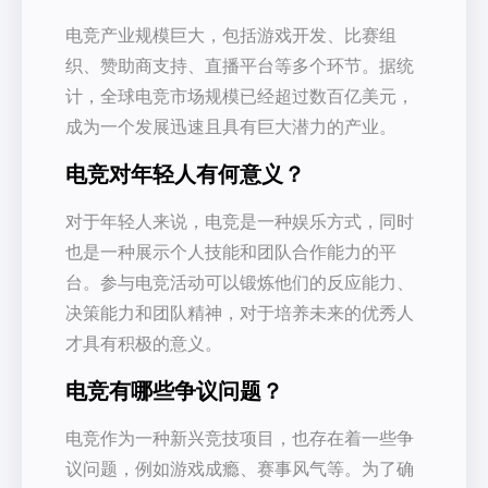
电竞产业规模巨大，包括游戏开发、比赛组
织、赞助商支持、直播平台等多个环节。据统
计，全球电竞市场规模已经超过数百亿美元，
成为一个发展迅速且具有巨大潜力的产业。
电竞对年轻人有何意义？
对于年轻人来说，电竞是一种娱乐方式，同时
也是一种展示个人技能和团队合作能力的平
台。参与电竞活动可以锻炼他们的反应能力、
决策能力和团队精神，对于培养未来的优秀人
才具有积极的意义。
电竞有哪些争议问题？
电竞作为一种新兴竞技项目，也存在着一些争
议问题，例如游戏成瘾、赛事风气等。为了确