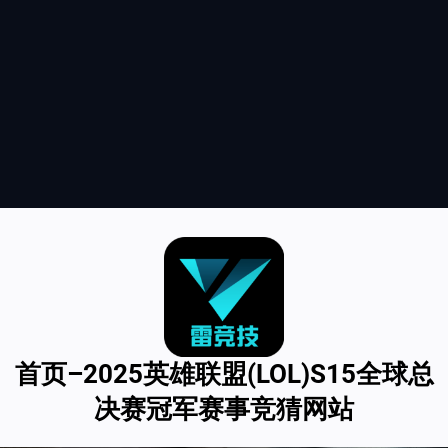
首页–2025英雄联盟(LOL)S15全球总
决赛冠军赛事竞猜网站