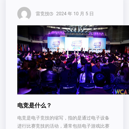
雷竞技
2024 年 10 月 5 日
电竞是什么？
电竞是电子竞技的缩写，指的是通过电子设备
进行比赛竞技的活动，通常包括电子游戏比赛