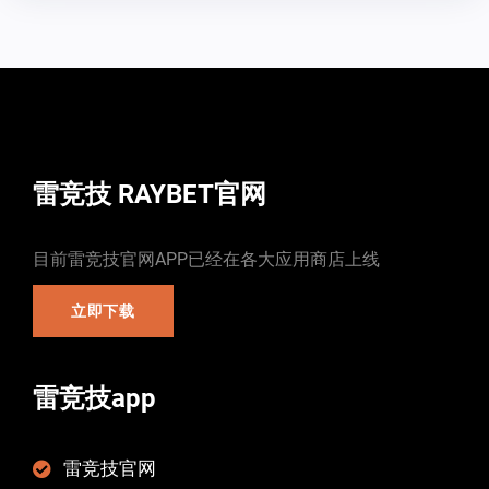
雷竞技 RAYBET官网
目前雷竞技官网APP已经在各大应用商店上线
立即下载
雷竞技app
雷竞技官网