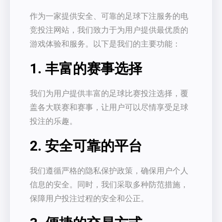
作为一家提供安全、可靠的足球下注服务的电
竞投注网站，我们致力于为用户提供最优质的
游戏体验和服务。以下是我们的主要功能：
1. 丰富的赛事选择
我们为用户提供丰富的足球比赛投注选择，覆
盖各大联赛和赛事，让用户可以尽情享受足球
投注的乐趣。
2. 安全可靠的平台
我们遵循严格的隐私保护政策，确保用户个人
信息的安全。同时，我们采取多种防范措施，
保障用户投注过程的安全和公正。