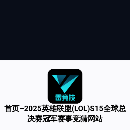
首页–2025英雄联盟(LOL)S15全球总
决赛冠军赛事竞猜网站