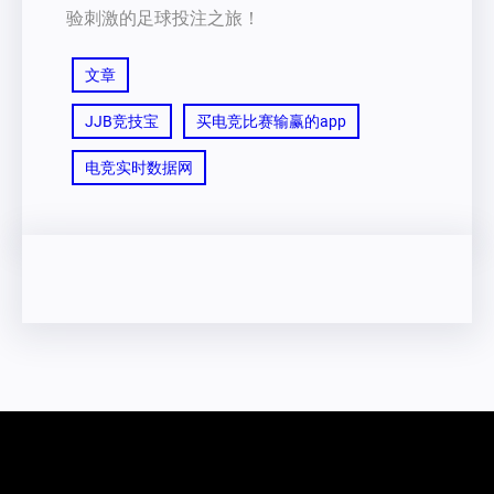
验刺激的足球投注之旅！
文章
JJB竞技宝
买电竞比赛输赢的app
电竞实时数据网