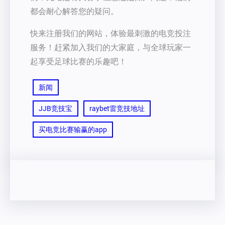
都会耐心解答您的疑问。
快来注册我们的网站，体验最刺激的电竞投注
服务！赶紧加入我们的大家庭，与全球玩家一
起享受足球比赛的乐趣吧！
新闻
JJB竞技宝
raybet雷竞技地址
买电竞比赛输赢的app