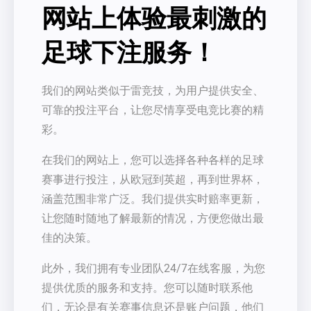
网站上体验最刺激的
足球下注服务！
我们的网站类似于雷竞技，为用户提供安全、
可靠的投注平台，让您尽情享受电竞比赛的精
彩。
在我们的网站上，您可以选择各种各样的足球
赛事进行投注，从欧冠到英超，再到世界杯，
涵盖范围非常广泛。我们提供实时赔率更新，
让您随时随地了解最新的情况，方便您做出最
佳的决策。
此外，我们拥有专业团队24/7在线客服，为您
提供优质的服务和支持。您可以随时联系他
们，无论是有关赛事信息还是账户问题，他们