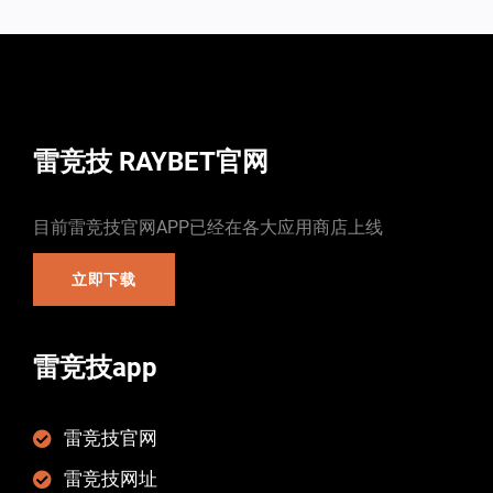
雷竞技 RAYBET官网
目前雷竞技官网APP已经在各大应用商店上线
立即下载
雷竞技app
雷竞技官网
雷竞技网址