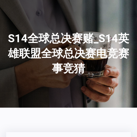
S14全球总决赛赌_S14英
雄联盟全球总决赛电竞赛
事竞猜