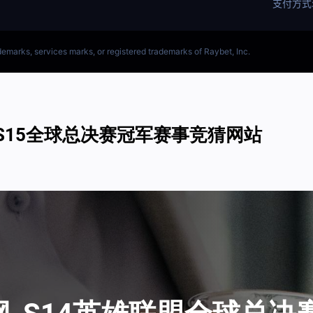
L)S15全球总决赛冠军赛事竞猜网站