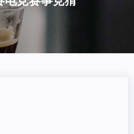
决赛电竞赛事竞猜