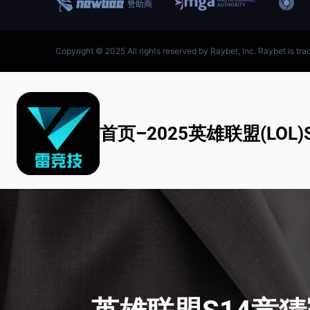
跳
至
内
首页–2025英雄联盟(LO
容