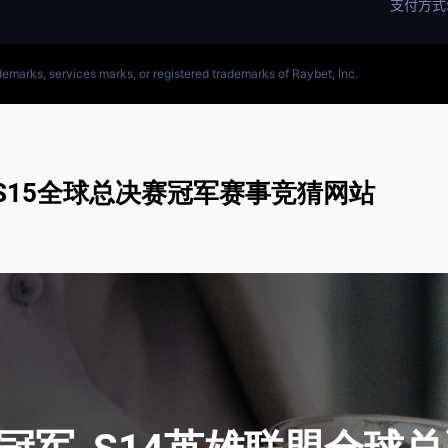
L)S15全球总决赛冠军赛事竞猜网站