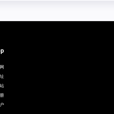
p
网
址
站
册
户