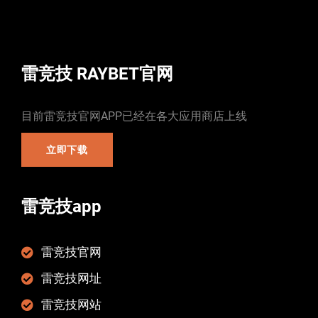
雷竞技 RAYBET官网
目前雷竞技官网APP已经在各大应用商店上线
立即下载
雷竞技app
雷竞技官网
雷竞技网址
雷竞技网站