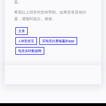
益。
希望以上回答对您有帮助。如果您有其他问
题，请随时提出。谢谢。
文章
JJB竞技宝
买电竞比赛输赢的app
电竞实时数据网