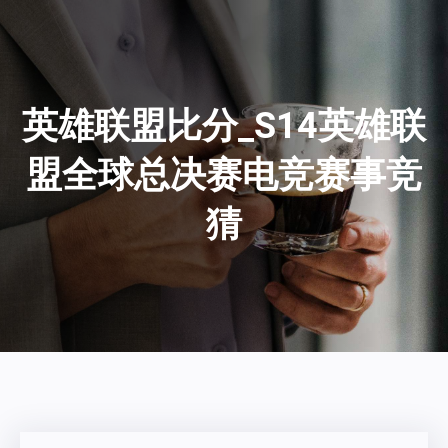
英雄联盟比分_S14英雄联
盟全球总决赛电竞赛事竞
猜