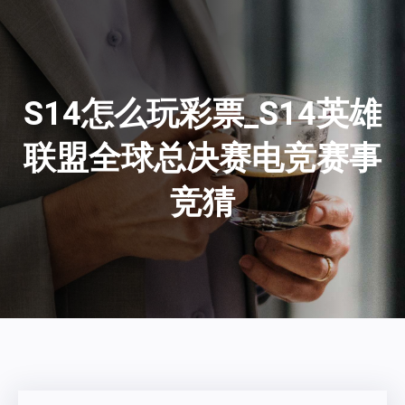
S14怎么玩彩票_S14英雄
联盟全球总决赛电竞赛事
竞猜