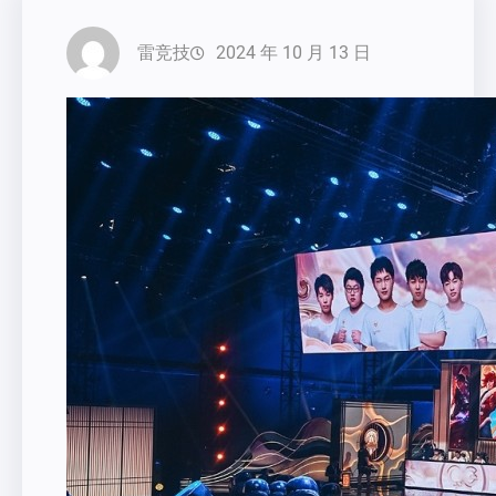
雷竞技
2024 年 10 月 13 日