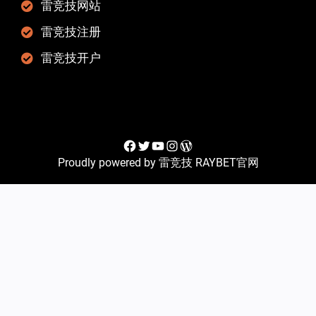
雷竞技网站
雷竞技注册
雷竞技开户
Facebook
Twitter
YouTube
Instagram
WordPress
Proudly powered by 雷竞技 RAYBET官网