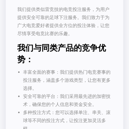
我们提供类似雷竞技的电竞投注服务，为用户
提供安全可靠的足球下注服务。我们致力于为
广大电竞爱好者提供全方位的投注体验，让您
尽情享受电竞比赛的乐趣。
我们与同类产品的竞争优
势：
丰富全面的赛事：我们提供热门电竞赛事的
投注服务，涵盖多个游戏类型，让您有更多
选择。
安全可靠的平台：我们采用最先进的加密技
术，确保您的个人信息和资金安全。
多种投注方式：您可以选择单注、串关、滚
球等不同的投注方式，让投注更加灵活多
样。