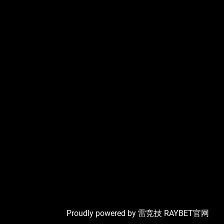
Proudly powered by 雷竞技 RAYBET官网