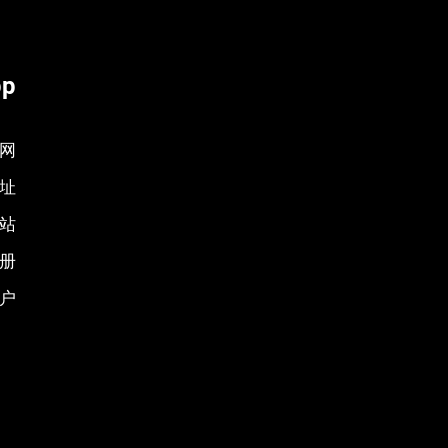
p
网
址
站
册
户