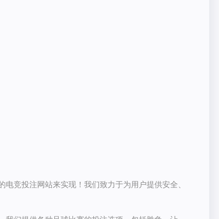
的电竞投注网站来实现！我们致力于为用户提供安全、