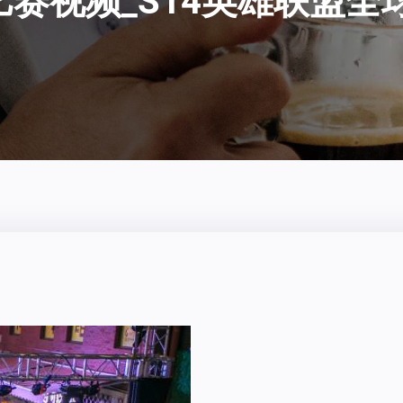
比赛视频_S14英雄联盟