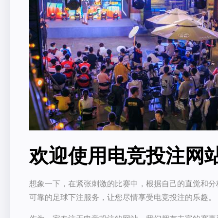
欢迎使用电竞投注网
想象一下，在紧张刺激的比赛中，根据自己的直觉和分
可靠的足球下注服务，让您尽情享受电竞投注的乐趣。