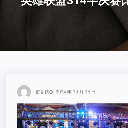
英雄联盟S14半决赛
雷竞技
2024 年 10 月 15 日