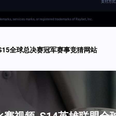
L)S15全球总决赛冠军赛事竞猜网站