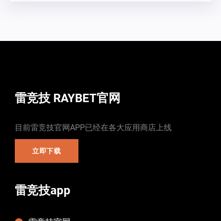
雷竞技 RAYBET官网
目前雷竞技官网APP已经在各大应用商店上线
立即下载
雷竞技app