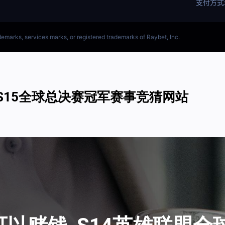
L)S15全球总决赛冠军赛事竞猜网站