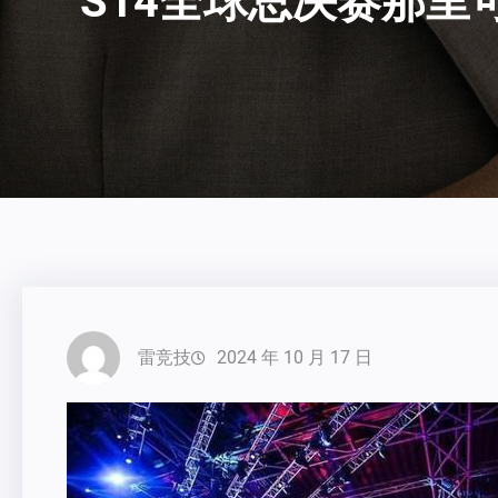
S14全球总决赛那里
雷竞技
2024 年 10 月 17 日