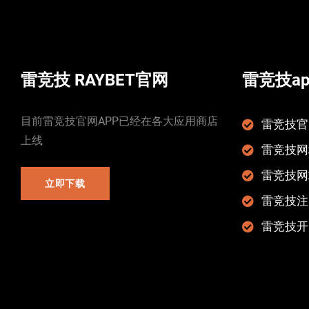
雷竞技 RAYBET官网
雷竞技ap
目前雷竞技官网APP已经在各大应用商店
雷竞技官
上线
雷竞技网
雷竞技网
立即下载
雷竞技注
雷竞技开