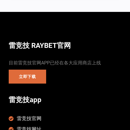
雷竞技 RAYBET官网
目前雷竞技官网APP已经在各大应用商店上线
立即下载
雷竞技app
雷竞技官网
雷竞技网址