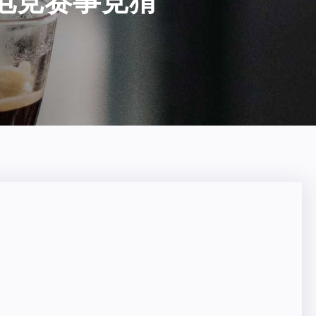
赛电竞赛事竞猜