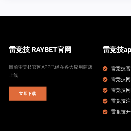
雷竞技 RAYBET官网
雷竞技ap
目前雷竞技官网APP已经在各大应用商店
雷竞技官
上线
雷竞技网
雷竞技网
立即下载
雷竞技注
雷竞技开