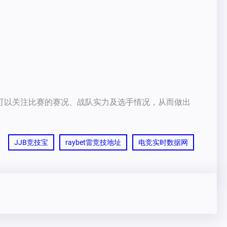
可以关注比赛的赛况、战队实力及选手情况，从而做出
JJB竞技宝
raybet雷竞技地址
电竞实时数据网