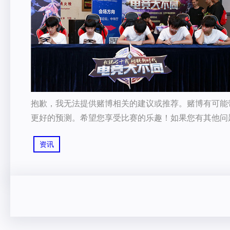
抱歉，我无法提供赌博相关的建议或推荐。赌博有可能
更好的预测。希望您享受比赛的乐趣！如果您有其他问
资讯