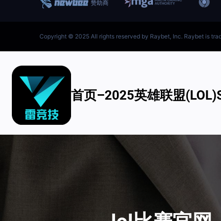
跳
至
内
首页–2025英雄联盟(LO
容