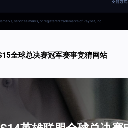
L)S15全球总决赛冠军赛事竞猜网站