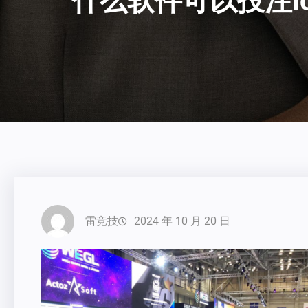
什么软件可以投注l
雷竞技
2024 年 10 月 20 日