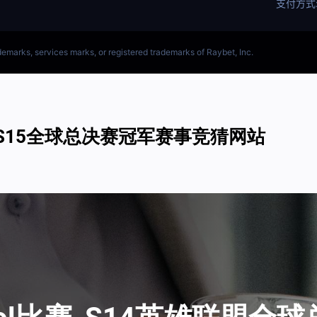
L)S15全球总决赛冠军赛事竞猜网站