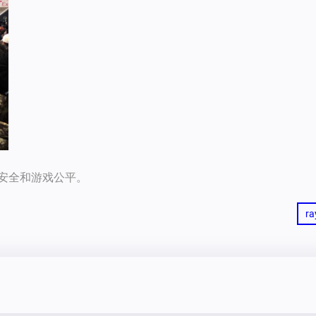
安全和游戏公平。
r