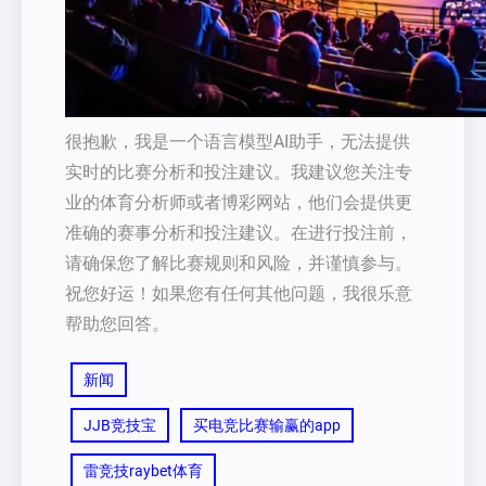
很抱歉，我是一个语言模型AI助手，无法提供
实时的比赛分析和投注建议。我建议您关注专
业的体育分析师或者博彩网站，他们会提供更
准确的赛事分析和投注建议。在进行投注前，
请确保您了解比赛规则和风险，并谨慎参与。
祝您好运！如果您有任何其他问题，我很乐意
帮助您回答。
新闻
JJB竞技宝
买电竞比赛输赢的app
雷竞技raybet体育