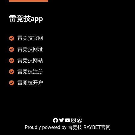
雷竞技app
雷竞技官网
雷竞技网址
雷竞技网站
雷竞技注册
雷竞技开户
Facebook
Twitter
YouTube
Instagram
WordPress
Proudly powered by 雷竞技 RAYBET官网