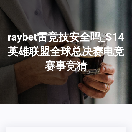
raybet雷竞技安全吗_S14
英雄联盟全球总决赛电竞
赛事竞猜