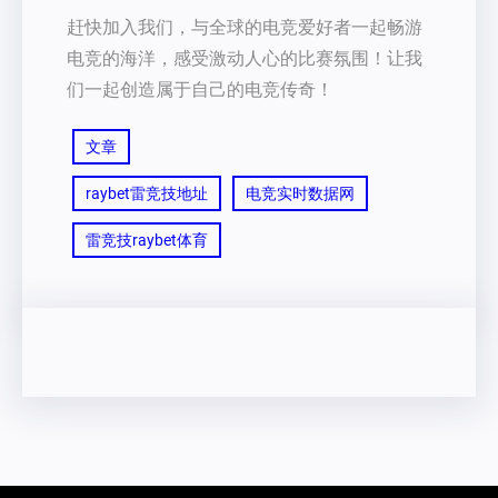
赶快加入我们，与全球的电竞爱好者一起畅游
电竞的海洋，感受激动人心的比赛氛围！让我
们一起创造属于自己的电竞传奇！
文章
raybet雷竞技地址
电竞实时数据网
雷竞技raybet体育