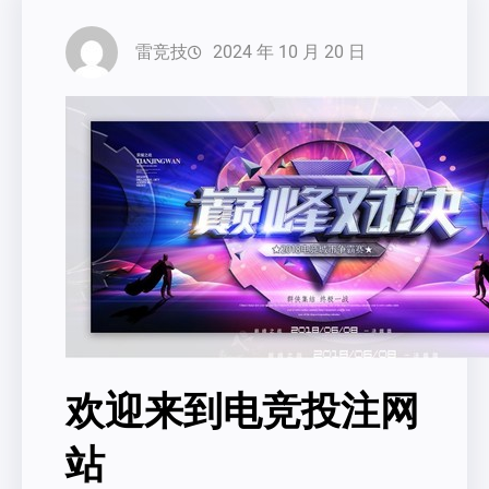
雷竞技
2024 年 10 月 20 日
欢迎来到电竞投注网
站