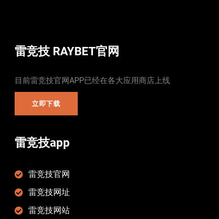
雷竞技 RAYBET官网
目前雷竞技官网APP已经在各大应用商店上线
立即下载
雷竞技app
雷竞技官网
雷竞技网址
雷竞技网站