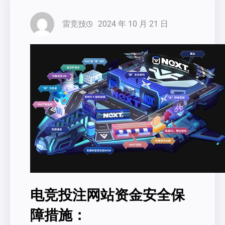
雷竞技
2024 年 10 月 21 日
电竞投注网站资金安全保
障措施：