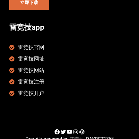
立即下载
雷竞技app
雷竞技官网
雷竞技网址
雷竞技网站
雷竞技注册
雷竞技开户
Facebook
Twitter
YouTube
Instagram
WordPress