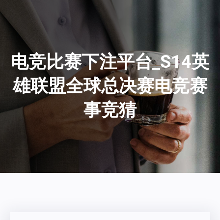
电竞比赛下注平台_S14英
雄联盟全球总决赛电竞赛
事竞猜