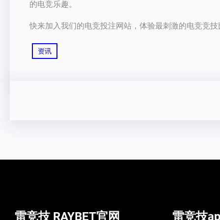
的电竞乐趣。
快来加入我们的电竞投注网站，体验最刺激的电竞竞技
资讯
雷竞技 RAYBET官网
雷竞技ap