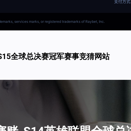
L)S15全球总决赛冠军赛事竞猜网站