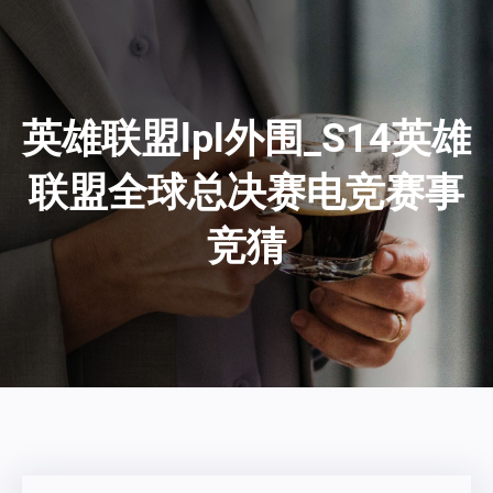
英雄联盟lpl外围_S14英雄
联盟全球总决赛电竞赛事
竞猜