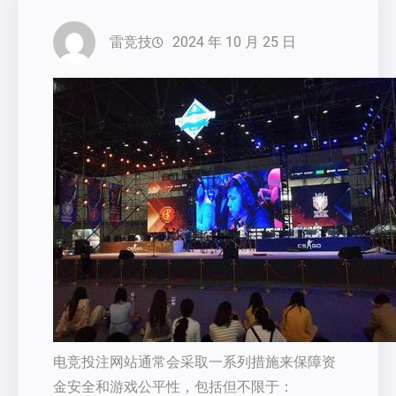
雷竞技
2024 年 10 月 25 日
电竞投注网站通常会采取一系列措施来保障资
金安全和游戏公平性，包括但不限于：