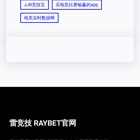
JJB竞技宝
买电竞比赛输赢的app
电竞实时数据网
雷竞技 RAYBET官网