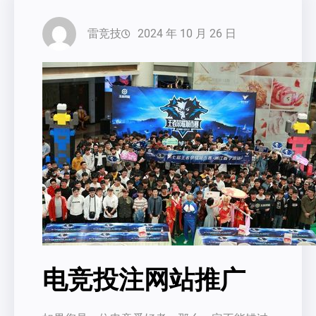
雷竞技
2024 年 10 月 26 日
电竞投注网站推广