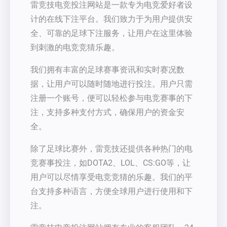
雷竞技电竞投注网站是一款专为电竞爱好者设
计的在线下注平台。我们致力于为用户提供安
全、可靠的足球下注服务，让用户在这里体验
到刺激的电竞竞猜乐趣。
我们拥有丰富的足球赛事资讯和实时赛况数
据，让用户可以随时随地进行投注。用户只需
注册一个账号，便可以轻松参与电竞赛事的下
注，支持多种支付方式，确保用户的资金安
全。
除了足球比赛外，雷竞技还提供各种热门的电
竞赛事投注，如DOTA2、LOL、CS:GO等，让
用户可以尽情享受电竞竞猜的乐趣。我们的平
台支持多种语言，方便全球用户进行使用和下
注。