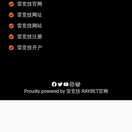
雷竞技官网
雷竞技网址
雷竞技网站
雷竞技注册
雷竞技开户
Facebook
Twitter
YouTube
Instagram
WordPress
Proudly powered by 雷竞技 RAYBET官网