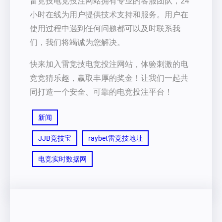
雷竞技电竞投注网站拥有专业的客服团队，24
小时在线为用户提供技术支持和服务。用户在
使用过程中遇到任何问题都可以及时联系我
们，我们将竭诚为您解决。
快来加入雷竞技电竞投注网站，体验刺激的电
竞竞猜乐趣，赢取丰厚的奖金！让我们一起共
同打造一个安全、可靠的电竞投注平台！
新闻
JJB竞技宝
raybet雷竞技地址
电竞实时数据网