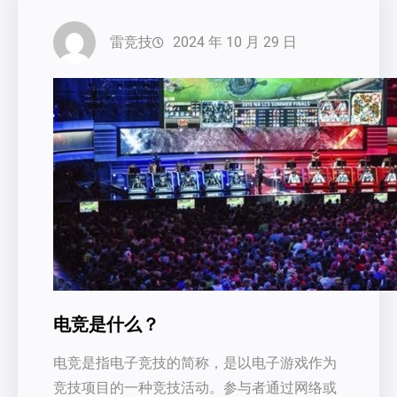
雷竞技
2024 年 10 月 29 日
电竞是什么？
电竞是指电子竞技的简称，是以电子游戏作为
竞技项目的一种竞技活动。参与者通过网络或