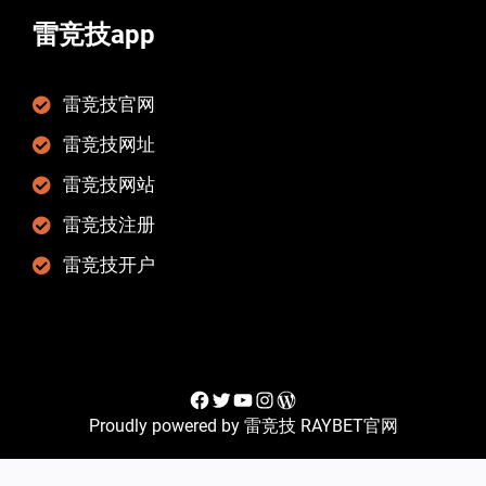
雷竞技app
雷竞技官网
雷竞技网址
雷竞技网站
雷竞技注册
雷竞技开户
Facebook
Twitter
YouTube
Instagram
WordPress
Proudly powered by 雷竞技 RAYBET官网