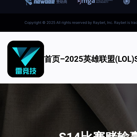
跳
至
内
首页–2025英雄联盟(LO
容