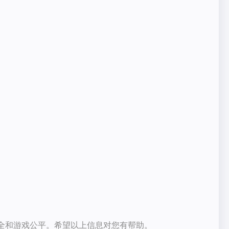
全和游戏公平。希望以上信息对您有帮助。