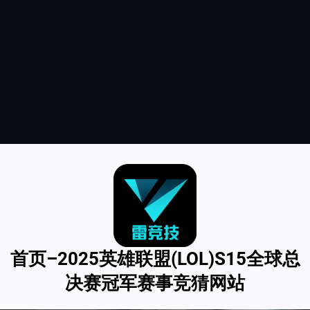
首页–2025英雄联盟(LOL)S15全球总
决赛冠军赛事竞猜网站