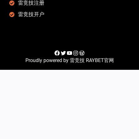
雷竞技注册
雷竞技开户
Facebook
Twitter
YouTube
Instagram
WordPress
Proudly powered by 雷竞技 RAYBET官网