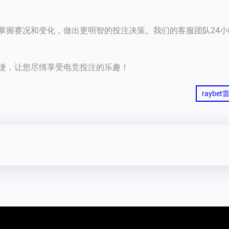
掌握赛况和变化，做出更明智的投注决策。我们的客服团队24
捷，让您尽情享受电竞投注的乐趣！
raybe