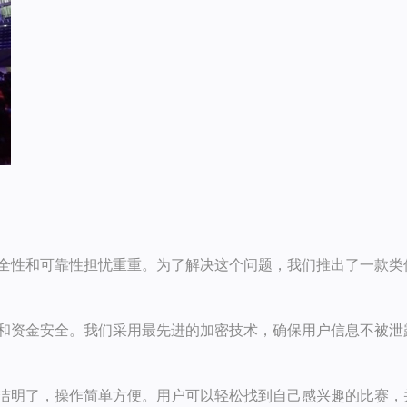
全性和可靠性担忧重重。为了解决这个问题，我们推出了一款类
和资金安全。我们采用最先进的加密技术，确保用户信息不被泄
洁明了，操作简单方便。用户可以轻松找到自己感兴趣的比赛，