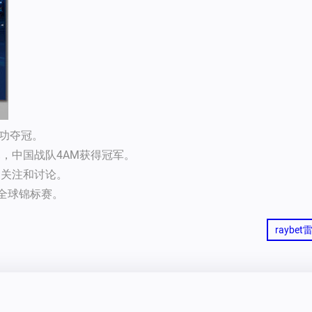
成功夺冠。
幕，中国战队4AM获得冠军。
泛关注和讨论。
3年全球锦标赛。
raybe