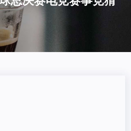
全球总决赛电竞赛事竞猜