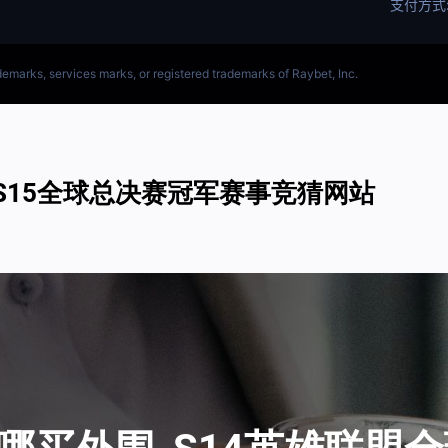
L)S15全球总决赛冠军赛事竞猜网站