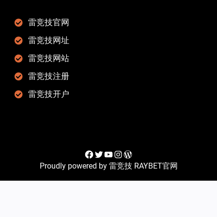
雷竞技官网
雷竞技网址
雷竞技网站
雷竞技注册
雷竞技开户
Facebook
Twitter
YouTube
Instagram
WordPress
Proudly powered by 雷竞技 RAYBET官网