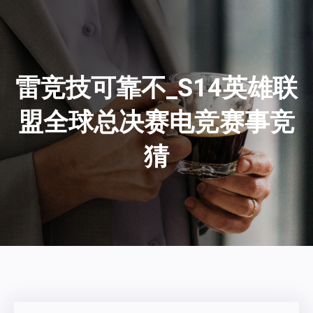
雷竞技可靠不_S14英雄联
盟全球总决赛电竞赛事竞
猜