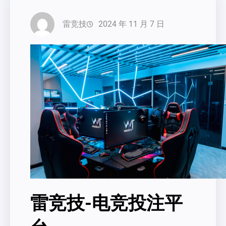
雷竞技
2024 年 11 月 7 日
雷竞技-电竞投注平