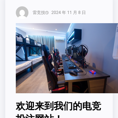
雷竞技
2024 年 11 月 8 日
欢迎来到我们的电竞