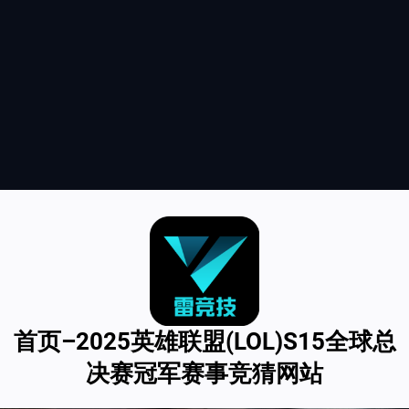
首页–2025英雄联盟(LOL)S15全球总
决赛冠军赛事竞猜网站