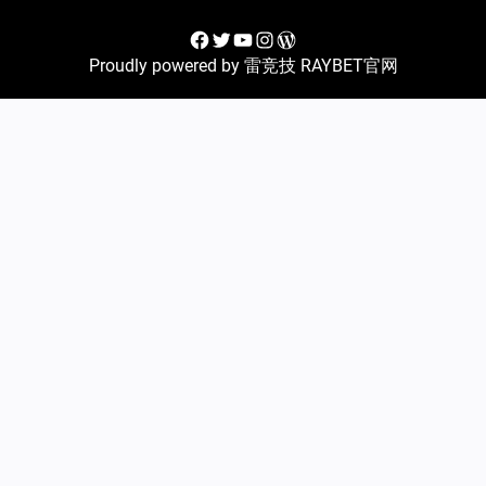
Facebook
Twitter
YouTube
Instagram
WordPress
Proudly powered by 雷竞技 RAYBET官网