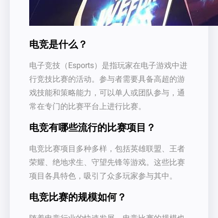
电竞是什么？
电子竞技（Esports）是指玩家在电子游戏中进
行竞技比赛的活动。参与者需要具备高超的游
戏技能和策略能力，可以单人或团队参与，通
常在专门的比赛平台上进行比赛。
电竞有哪些流行的比赛项目？
电竞比赛项目多种多样，包括英雄联盟、王者
荣耀、绝地求生、守望先锋等游戏。这些比赛
项目各具特色，吸引了众多玩家参与其中。
电竞比赛的规模如何？