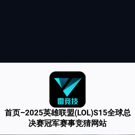
首页–2025英雄联盟(LOL)S15全球总
决赛冠军赛事竞猜网站