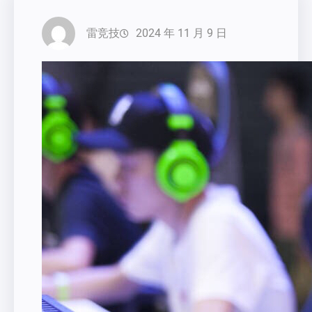
雷竞技
2024 年 11 月 9 日