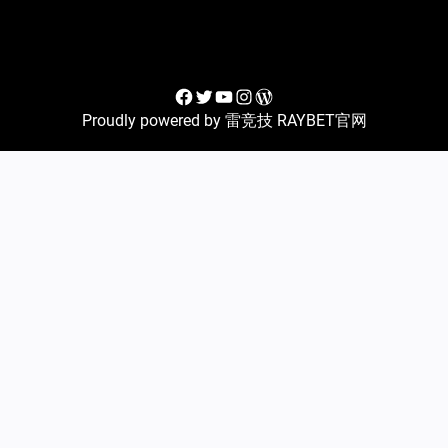
Facebook
Twitter
YouTube
Instagram
WordPress
Proudly powered by 雷竞技 RAYBET官网