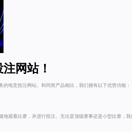
投注网站！
务的电竞投注网站。和同类产品相比，我们拥有以下优势功能：
随地观看比赛，并进行投注。无论是顶级赛事还是小型比赛，我