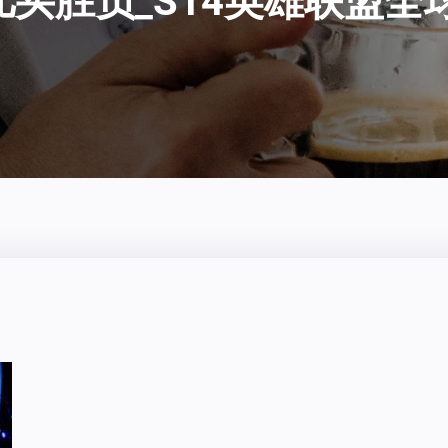
儿买胜负_S14英雄联盟