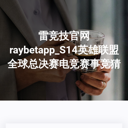
雷竞技官网
raybetapp_S14英雄联盟
全球总决赛电竞赛事竞猜