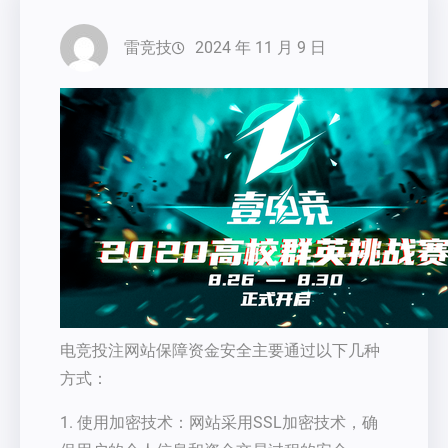
雷竞技
2024 年 11 月 9 日
电竞投注网站保障资金安全主要通过以下几种
方式：
1. 使用加密技术：网站采用SSL加密技术，确