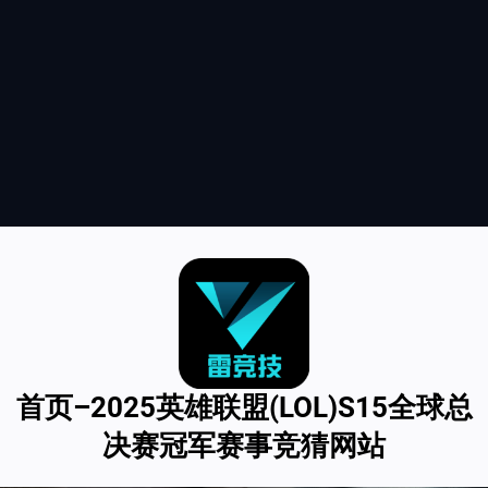
首页–2025英雄联盟(LOL)S15全球总
决赛冠军赛事竞猜网站