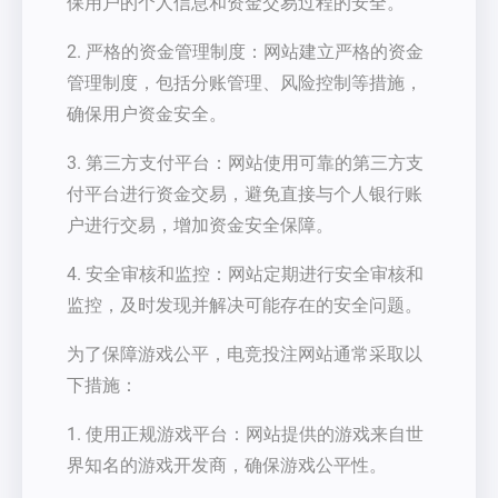
保用户的个人信息和资金交易过程的安全。
2. 严格的资金管理制度：网站建立严格的资金
管理制度，包括分账管理、风险控制等措施，
确保用户资金安全。
3. 第三方支付平台：网站使用可靠的第三方支
付平台进行资金交易，避免直接与个人银行账
户进行交易，增加资金安全保障。
4. 安全审核和监控：网站定期进行安全审核和
监控，及时发现并解决可能存在的安全问题。
为了保障游戏公平，电竞投注网站通常采取以
下措施：
1. 使用正规游戏平台：网站提供的游戏来自世
界知名的游戏开发商，确保游戏公平性。