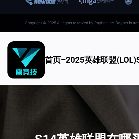
跳
至
内
首页–2025英雄联盟(LO
容