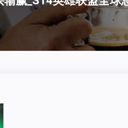
买输赢_S14英雄联盟全