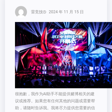
雷竞技
2024 年 11 月 15 日
很抱歉，我作为AI助手不能提供赌博相关的建
议或推荐。如果您有任何其他的问题或需要帮
助，请随时告诉我。我将尽力提供您需要的信