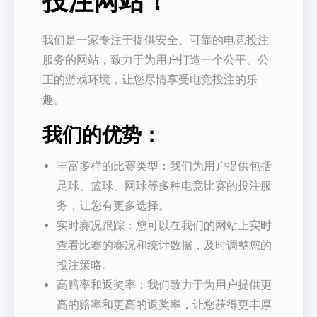
投注网站！
我们是一家专注于提供安全、可靠的电竞投注
服务的网站，致力于为用户打造一个公平、公
正的游戏环境，让您尽情享受电竞投注的乐
趣。
我们的优势：
丰富多样的比赛类型：我们为用户提供包括
足球、篮球、网球等多种电竞比赛的投注服
务，让您有更多选择。
实时赛况跟踪：您可以在我们的网站上实时
查看比赛的赛况和统计数据，及时调整您的
投注策略。
高赔率和返奖率：我们致力于为用户提供更
高的赔率和更高的返奖率，让您获得更丰厚