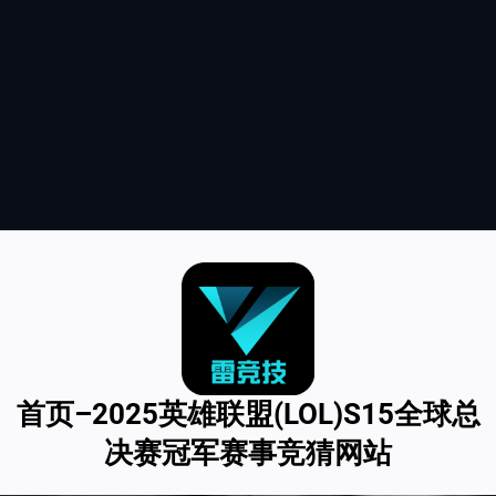
首页–2025英雄联盟(LOL)S15全球总
决赛冠军赛事竞猜网站