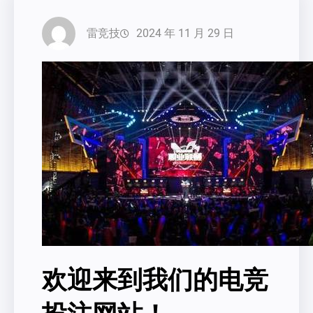
雷竞技
2024 年 11 月 29 日
欢迎来到我们的电竞