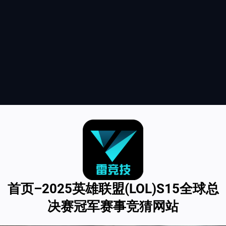
首页–2025英雄联盟(LOL)S15全球总
决赛冠军赛事竞猜网站