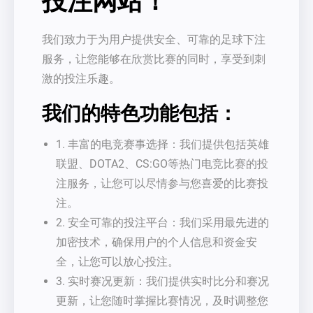
投注网站！
我们致力于为用户提供安全、可靠的足球下注
服务，让您能够在欣赏比赛的同时，享受到刺
激的投注乐趣。
我们的特色功能包括：
1. 丰富的电竞赛事选择：我们提供包括英雄
联盟、DOTA2、CS:GO等热门电竞比赛的投
注服务，让您可以尽情参与您喜爱的比赛投
注。
2. 安全可靠的投注平台：我们采用最先进的
加密技术，确保用户的个人信息和资金安
全，让您可以放心投注。
3. 实时赛况更新：我们提供实时比分和赛况
更新，让您随时掌握比赛情况，及时调整您