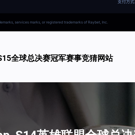
L)S15全球总决赛冠军赛事竞猜网站