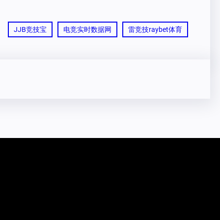
JJB竞技宝
电竞实时数据网
雷竞技raybet体育