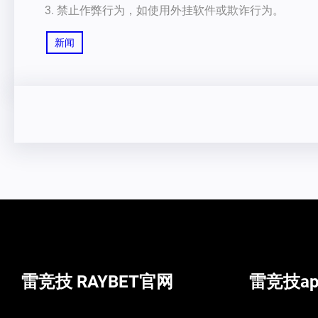
禁止作弊行为，如使用外挂软件或欺诈行为。
新闻
雷竞技 RAYBET官网
雷竞技ap