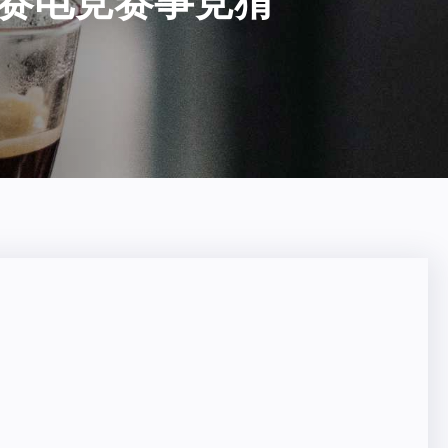
决赛电竞赛事竞猜