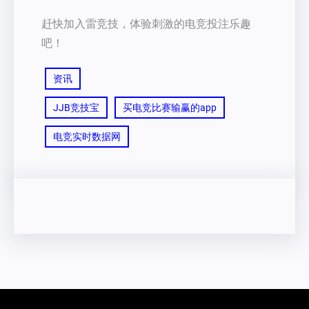
赶快加入雷竞技，体验刺激的电竞投注乐趣
吧！
资讯
JJB竞技宝
买电竞比赛输赢的app
电竞实时数据网