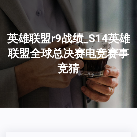
英雄联盟r9战绩_S14英雄
联盟全球总决赛电竞赛事
竞猜