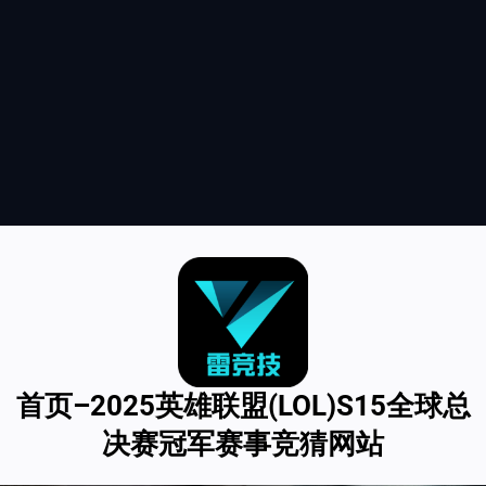
首页–2025英雄联盟(LOL)S15全球总
决赛冠军赛事竞猜网站