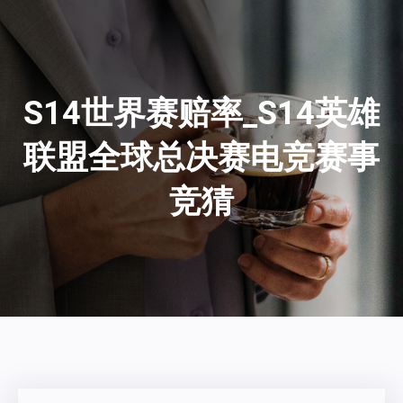
S14世界赛赔率_S14英雄
联盟全球总决赛电竞赛事
竞猜