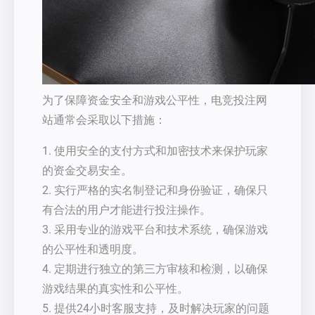
为了保障资金安全和游戏公平性，电竞投注网
站通常会采取以下措施：
1. 使用安全的支付方式和加密技术来保护玩家
的资金交易安全。
2. 实行严格的实名制登记和身份验证，确保只
有合法的用户才能进行投注操作。
3. 采用专业的游戏平台和技术系统，确保游戏
的公平性和透明度。
4. 定期进行独立的第三方审核和检测，以确保
游戏结果的真实性和公平性。
5. 提供24小时客服支持，及时解决玩家的问题