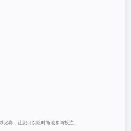
球比赛，让您可以随时随地参与投注。