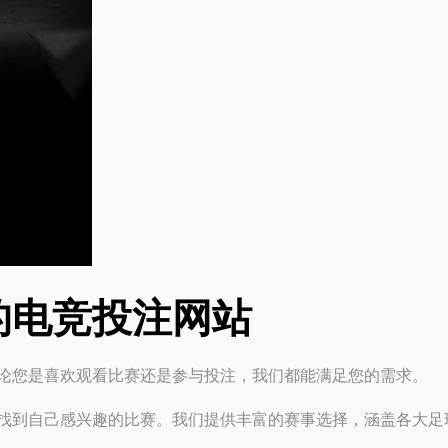
的电竞投注网站
论您是喜欢观看比赛还是参与投注，我们都能满足您的需求。
找到自己感兴趣的比赛。我们提供丰富的赛事选择，涵盖各大足