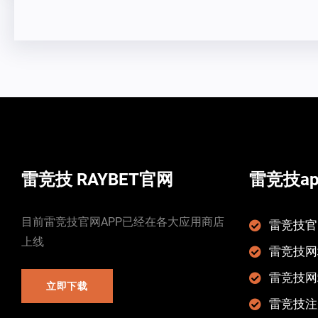
雷竞技 RAYBET官网
雷竞技ap
目前雷竞技官网APP已经在各大应用商店
雷竞技官
上线
雷竞技网
雷竞技网
立即下载
雷竞技注