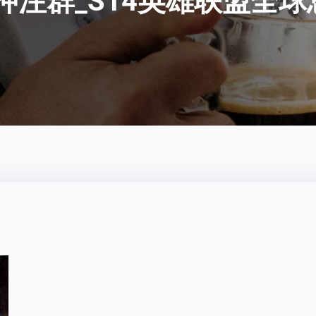
赛押注群_S14英雄联盟全