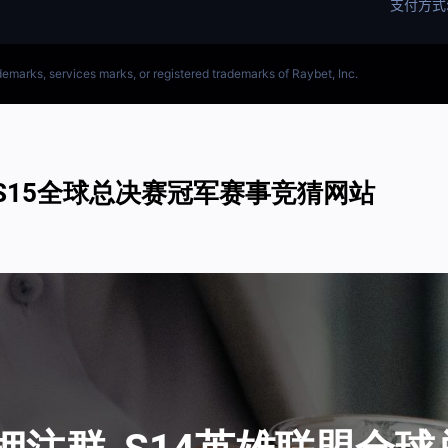
L)S15全球总决赛冠军赛事竞猜网站