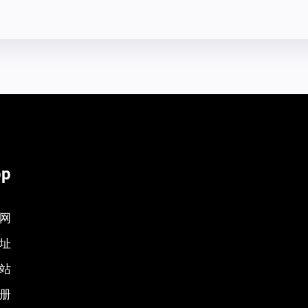
p
网
址
站
册