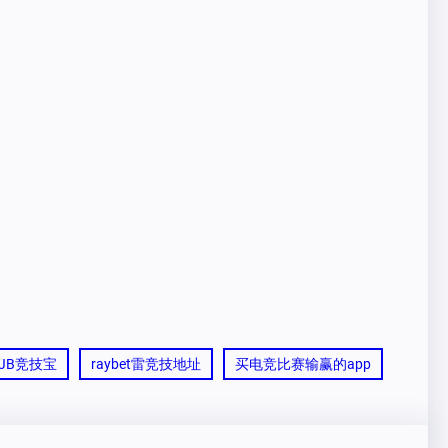
JJB竞技宝
raybet雷竞技地址
买电竞比赛输赢的app