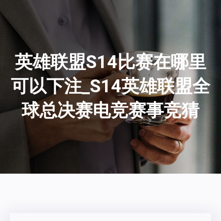
英雄联盟S14比赛在哪里
可以下注_S14英雄联盟全
球总决赛电竞赛事竞猜