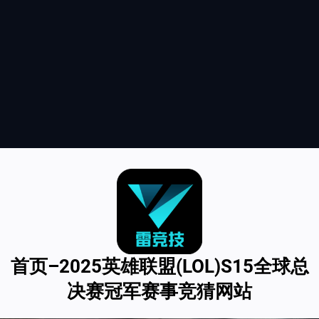
首页–2025英雄联盟(LOL)S15全球总
决赛冠军赛事竞猜网站