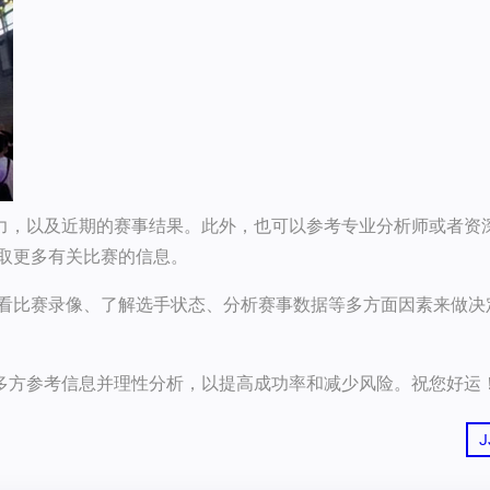
实力，以及近期的赛事结果。此外，也可以参考专业分析师或者资
取更多有关比赛的信息。
看比赛录像、了解选手状态、分析赛事数据等多方面因素来做决
，多方参考信息并理性分析，以提高成功率和减少风险。祝您好运